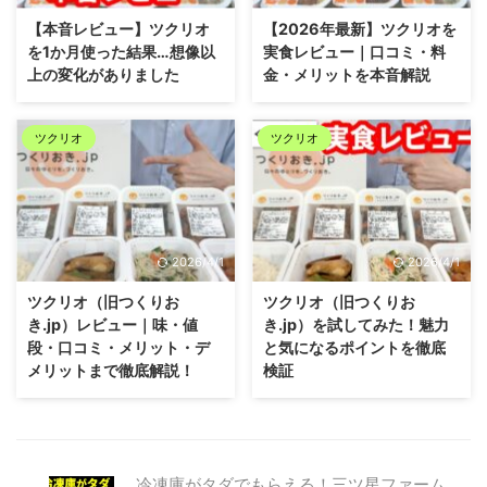
【本音レビュー】ツクリオ
【2026年最新】ツクリオを
を1か月使った結果…想像以
実食レビュー｜口コミ・料
上の変化がありました
金・メリットを本音解説
ツクリオ
ツクリオ
2026/4/1
2026/4/1
ツクリオ（旧つくりお
ツクリオ（旧つくりお
き.jp）レビュー｜味・値
き.jp）を試してみた！魅力
段・口コミ・メリット・デ
と気になるポイントを徹底
メリットまで徹底解説！
検証
冷凍庫がタダでもらえる！三ツ星ファーム